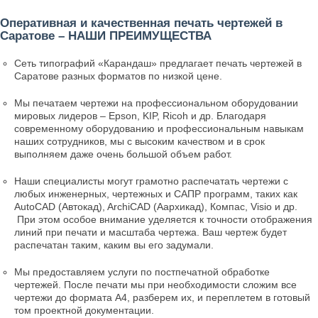
Оперативная и качественная печать чертежей в
Саратове – НАШИ ПРЕИМУЩЕСТВА
Сеть типографий «Карандаш» предлагает печать чертежей в
Саратове разных форматов по низкой цене.
Мы печатаем чертежи на профессиональном оборудовании
мировых лидеров –
Epson
, KIP,
Ricoh и др
. Благодаря
современному оборудованию и профессиональным навыкам
наших сотрудников, мы с высоким качеством и в срок
выполняем даже очень большой объем работ.
Наши специалисты могут грамотно распечатать чертежи с
любых инженерных, чертежных и САПР программ, таких как
AutoCAD (Автокад), ArchiCAD (Аархикад), Компас, Visio и др.
При этом особое внимание уделяется к точности отображения
линий при печати и масштаба чертежа. Ваш чертеж будет
распечатан таким, каким вы его задумали.
Мы предоставляем услуги по
постпечатной
обработке
чертежей. После печати мы при необходимости сложим все
чертежи до формата А4, разберем их, и переплетем в готовый
том проектной документации.