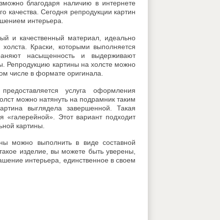
озможно благодаря наличию в интернете
го качества. Сегодня репродукции картин
ашением интерьера.
ный и качественный материал, идеально
 холста. Краски, которыми выполняется
храняют насыщенность и выдерживают
. Репродукцию картины на холсте можно
том числе в формате оригинала.
предоставляется услуга оформления
Холст можно натянуть на подрамник таким
картина выглядела завершенной. Такая
 «галерейной». Этот вариант подходит
ьной картины.
ины можно выполнить в виде составной
 такое изделие, вы можете быть уверены,
рашение интерьера, единственное в своем