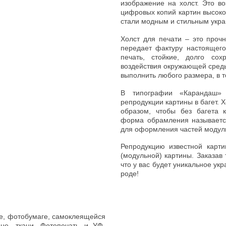
изображение на холст. Это в
цифровых копий картин высоко
стали модным и стильным укр
Холст для печати – это проч
передает фактуру настоящего
печать, стойкие, долго со
воздействия окружающей среды
выполнить любого размера, в 
В типографии «Карандаш» 
репродукции картины в багет. 
образом, чтобы без багета 
форма обрамления называется
для оформления частей модул
Репродукцию известной карт
(модульной) картины. Заказав
что у вас будет уникальное ук
роде!
ге, фотобумаге, самоклеящейся
мне, ткани. Фотопечать и УФ-