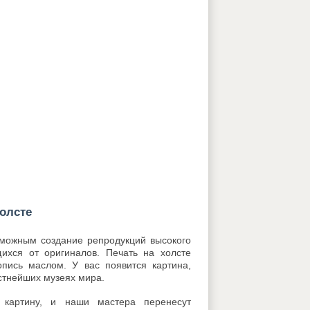
холсте
зможным создание репродукций высокого
ихся от оригиналов. Печать на холсте
опись маслом. У вас появится картина,
естнейших музеях мира.
картину, и наши мастера перенесут