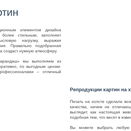
ртин
ционным элементом дизайна
 более стильным, заполняет
ысловую нагрузку, выражая
ния. Правильно подобранная
а создаст нужную атмосферу.
Карандаш» мы выполняем из
еративно, по выгодным ценам.
профессионалами – отличный
.
Репродукции картин на 
Печать на холсте сделала во
качества, ничем не отличающ
выглядит, как настоящая жив
подобная тем, что весят в изв
Вы можете выбрать любую 