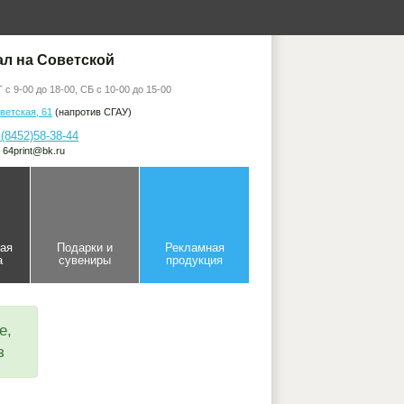
л на Советской
с 9-00 до 18-00, СБ с 10-00 до 15-00
ветская, 61
(напротив СГАУ)
 (8452)58-38-44
: 64print@bk.ru
ная
Подарки и
Рекламная
а
сувениры
продукция
е,
з