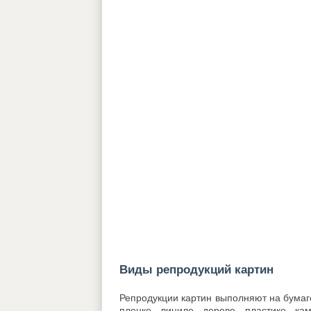
Виды репродукций картин
Репродукции картин выполняют на бума
пленке, виниле, дереве, пластике, ка