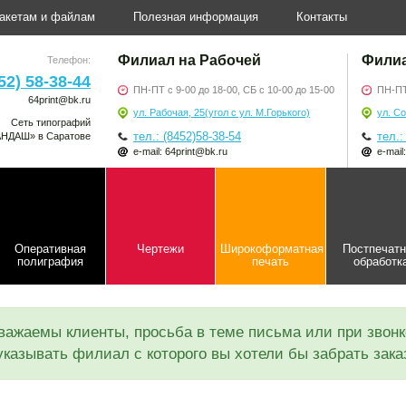
макетам и файлам
Полезная информация
Контакты
Филиал на Рабочей
Филиа
Телефон:
52) 58-38-44
ПН-ПТ с 9-00 до 18-00, СБ с 10-00 до 15-00
ПН-ПТ 
64print@bk.ru
ул. Рабочая, 25(угол с ул. М.Горького)
ул. Со
Сеть типографий
тел.: (8452)58-38-54
тел.:
АНДАШ» в Саратове
e-mail: 64print@bk.ru
e-mail
Оперативная
Чертежи
Широкоформатная
Постпечат
полиграфия
печать
обработк
важаемы клиенты, просьба в теме письма или при звонк
указывать филиал с которого вы хотели бы забрать зака